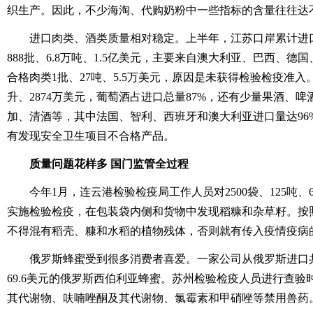
织生产。因此，不少海淘、代购奶粉中一些指标的含量往往达
进口肉类、酒类质量相对稳定。上半年，江苏口岸累计进口
888批、6.8万吨、1.5亿美元，主要来自澳大利亚、巴西、
合格肉类1批、27吨、5.5万美元，原因是未获得检验检疫准入。进
升、2874万美元，葡萄酒占进口总量87%，还有少量果酒、
加、清酒等，其中法国、智利、西班牙和澳大利亚进口量达96
有发现安全卫生项目不合格产品。
质量问题花样多 国门监管全过程
今年1月，连云港检验检疫局工作人员对2500袋、125吨、6
实施检验检疫，在包装袋内侧和货物中发现稻糠和杂草籽。按
不得混有稻壳、糠和水稻的植物残体，否则就有传入疫情疫病
俄罗斯蜂蜜受到很多消费者喜爱。一家公司从俄罗斯进口共计307
69.6美元的俄罗斯西伯利亚蜂蜜。苏州检验检疫人员进行查
其代谢物、呋喃唑酮及其代谢物、氯霉素和甲硝唑等禁用兽药