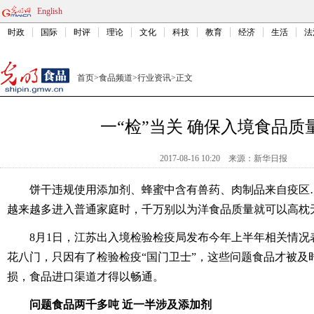
English
时政
国际
时评
理论
文化
科技
教育
经济
生活
法
首页
>
食品频道
>
行业资讯
>
正文
一“检”当关 确保入境食品质
2017-08-16 10:20
来源：
新华日报
饼干违规使用添加剂、蜂蜜中含有兽药、肉制品来自疫区
越来越多进入普通家庭时，千万别以为洋食品质量就可以高枕
8月1日，江苏出入境检验检疫局发布今年上半年相关情况
花八门，只因有了检验检疫“国门卫士”，这些问题食品才被及
损，食品进口渠道才得以畅通。
问题食品两千多吨 近一半涉及添加剂