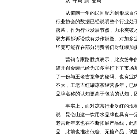
从“守局”到“变局”
从偏隅一角的民间配方到形成百亿
行业协会的数据已经说明整个行业处
落幕，作为行业发展节点，力求突破
双方再起诉讼或有炒作嫌疑。对加多
毕竟可能存在部分消费者仍对红罐加多
营销专家路胜贞表示，此次纷争的
罐开创金罐已经为加多宝打下了市场
了一份与王老吉竞争的砝码。也有业
不大，王老吉红罐凉茶经营多年，已
品牌名称的认知更高于包装的认知，因
事实上，面对凉茶行业泛红的现状
说，昆仑山这一饮用水品牌也具有一定
老吉近年来也在不断拓展产品线，此
品，此前也推出低糖、无糖产品，试