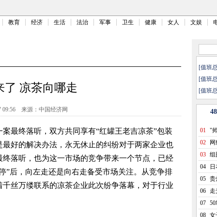
教育
经济
生活
法治
军事
卫生
健康
女人
文娱
[值班
[值班
来了 凉茶向哪走
[值班
 09:56
来源：
中国经济网
4
最终落听，双方共同享有“红罐王老吉凉茶”包装
01
"
02
网
是最好的解决办法，永无休止的纠纷对于两家企业也
03
组
最终落听，也为这一市场的竞争带来一个节点，已经
瞬
04
日
停”后，向左走还是向右走备受市场关注。从竞争排
05
贵
着千丝万缕联系的凉茶企业此次纷争落幕，对于行业
人
06
走
。
07
5
08
女