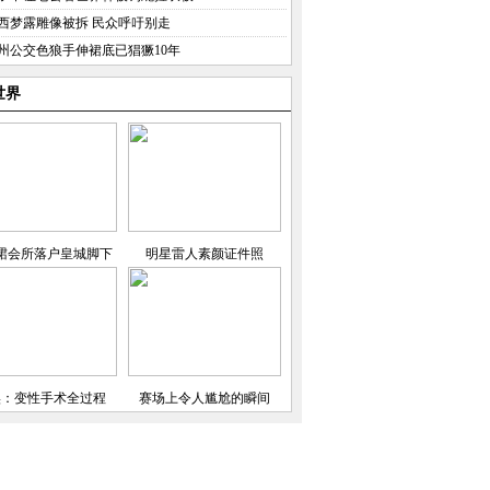
西梦露雕像被拆 民众呼吁别走
州公交色狼手伸裙底已猖獗10年
世界
珺会所落户皇城脚下
明星雷人素颜证件照
实：变性手术全过程
赛场上令人尴尬的瞬间