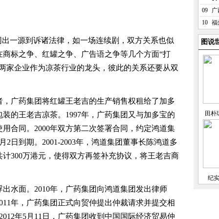
09
广
10
福
出一源到诉诸法律，如一场连续剧，双方关系也似
图说
在商标之争、红罐之争、广告语之争等几个方面“打
。两家企业作为凉茶行业的龙头，彼此的关系还要从双
者，广药集团将红罐王老吉的生产销售权租给了加多
田朴
装的王老吉凉茶。1997年，广药集团又与加多宝的
用合同。2000年双方第二次签署合同，约定鸿道集
月2日到期。2001-2003年，鸿道集团董事长陈鸿道多
计300万港元，使得双方再签补充协议，将王老吉商
纪
出水面。2010年，广药集团向鸿道集团发出律师
011年，广药集团正式向贸仲提出仲裁请求并提交相
012年5月11日，广药集团收到中国国际经济贸易仲