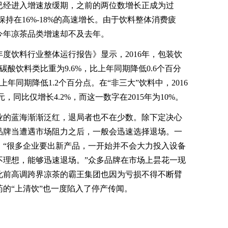
已经进入增速放缓期，之前的两位数增长正成为过
品类保持在16%-18%的高速增长。由于饮料整体消费疲
今年凉茶品类增速却不及去年。
度饮料行业整体运行报告》显示，2016年，包装饮
碳酸饮料类比重为9.6%，比上年同期降低0.6个百分
上年同期降低1.2个百分点。在“非三大”饮料中，2016
元，同比仅增长4.2%，而这一数字在2015年为10%。
的蓝海渐渐泛红，退局者也不在少数。除下定决心
品牌当遭遇市场阻力之后，一般会迅速选择退场。一
：“很多企业要出新产品，一开始并不会大力投入设备
不理想，能够迅速退场。”众多品牌在市场上昙花一现
此前高调跨界凉茶的霸王集团也因为亏损不得不断臂
的“上清饮”也一度陷入了停产传闻。