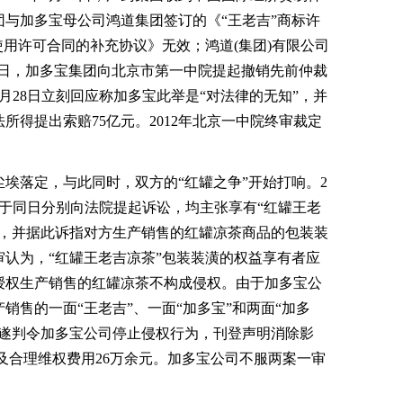
与加多宝母公司鸿道集团签订的《“王老吉”商标许
使用许可合同的补充协议》无效；鸿道(集团)有限公司
月27日，加多宝集团向北京市第一中院提起撤销先前仲裁
月28日立刻回应称加多宝此举是“对法律的无知”，并
所得提出索赔75亿元。2012年北京一中院终审裁定
落定，与此同时，双方的“红罐之争”开始打响。2
公司于同日分别向法院提起诉讼，均主张享有“红罐王老
益，并据此诉指对方生产销售的红罐凉茶商品的包装装
认为，“红罐王老吉凉茶”包装装潢的权益享有者应
授权生产销售的红罐凉茶不构成侵权。由于加多宝公
销售的一面“王老吉”、一面“加多宝”和两面“加多
院遂判令加多宝公司停止侵权行为，刊登声明消除影
元及合理维权费用26万余元。加多宝公司不服两案一审