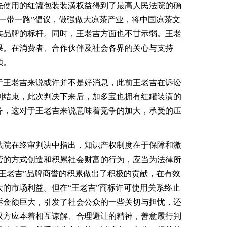
先使用的红罐包装装潢权益得到了最高人民法院的确
一带一路”倡议，做强做大凉茶产业，将中国凉茶文
族品牌的标杆。同时，王老吉方面也不甘示弱。王老
果。在消费者、合作伙伴及社会各界的关心与支持
额。
王老吉来说或许并不是好消息，此前王老吉在诉讼
利结束，此次判决下来后，加多宝也拥有红罐装潢的
务，这对于王老吉来说意味着竞争的加大，承受的压
院在终审判决中指出，知识产权制度在于保障和激
营的方式创造和积累社会财富的行为，应当为法律所
王老吉”品牌商誉的积累做出了积极的贡献，在有效
的市场利益。但在“王老吉”商标许可使用关系终止
诉金额巨大，引发了社会公众的一些关切与担忧，还
双方应本着相互谅解、合理避让的精神，善意履行判