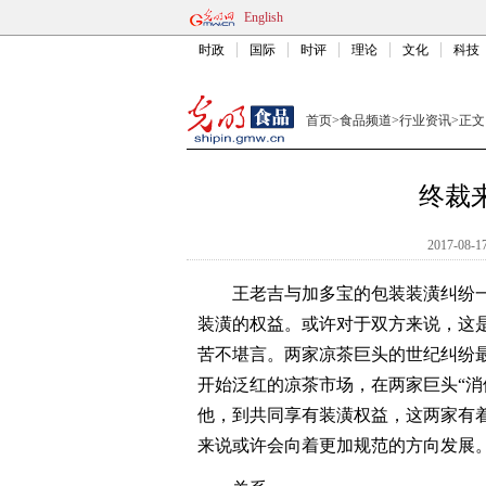
English
时政
国际
时评
理论
文化
科技
首页
>
食品频道
>
行业资讯
>
正文
终裁
2017-08-17
王老吉与加多宝的包装装潢纠纷一案
装潢的权益。或许对于双方来说，这
苦不堪言。两家凉茶巨头的世纪纠纷
开始泛红的凉茶市场，在两家巨头“消
他，到共同享有装潢权益，这两家有
来说或许会向着更加规范的方向发展