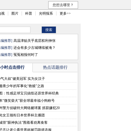
您想去哪里？
电视
图片
科普
光明报系
更多>>
总编推荐]
高温津贴关乎底层权利伸张
总编推荐]
还会有多少古城继续被淹？
总编推荐]
冤冤相报何时了
8小时点击排行
热点话题排行
帅气大叔"健美冠军 实为女汉子
瘾青少年的军事化“救赎”之路
图：性感足球宝贝搞怪还原世界杯经典
间
本“微笑柴犬”获全球最幸福小狗称号
州警方侦破特大网络赌球案 抓获嫌犯20
光女王领衔日本世界杯主播团
0城管"眼神执法"围着看劝离食客
子不让老公看世界杯被罚跪搓衣板