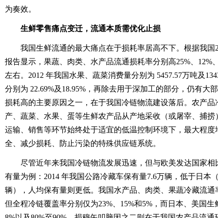
为奏效。
生鲜零售痛点变迁，流通本质需优化止损
我国生鲜流通的最大痛点在于损耗率居高不下。根据我国20
报告显示，果蔬、肉类、水产品流通损耗率分别高25%、12%、
左右。2012 年我国水果、蔬菜消费量分别为 5457.57万吨及13
分别为 22.69%及18.95%，再除去用于深加工的部分，仍
损耗高的主要原因之一，在于我国冷链物流建设落后。农产品
产、蔬菜、水果、蛋等生鲜农产品从产地采收（或屠宰、捕捞
运输、销售等环节始终处于适宜的低温控制环境下，最大程度
全、减少损耗、防止污染的特殊供应链系统。
尽管近年来我国冷链物流发展迅速，但与欧美发达国家相
有量为例：2014 年我国公路冷藏车保有量7.6万辆，低于日本（
辆），人均保有量则更低。我国水产品、肉类、果蔬冷藏流通率分
但全程冷链覆盖率分别仅为23%、15%和5%，而日本、美国
8%以及80%至90%。损穆矢叩脑因之二则在于我国农产品流