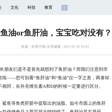
论
文化
科技
教育
鱼油or鱼肝油，宝宝吃对没有？
来源：
科普中国-乐享健康
2021-01-20 10:43
长朋友们是不是首先就想到了鱼肝油？而我们注意到市
啦——您可别看“鱼肝油”和“鱼油”仅一字之差，两者却
不相同，在补充维生素A和D的时候一定要进行区分。
鲨鱼等鱼类肝脏中提取出的油脂。如今市面上的鱼肝
一款保健食品？那可就大错特错了，鱼肝油其实是药