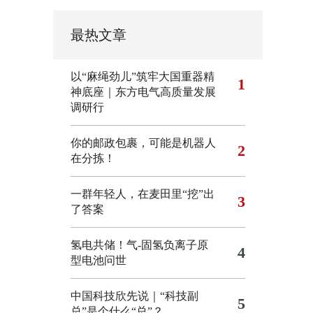
最热文章
以“麻绳劲儿”筑牢大国重器精
1
神底座｜东方电气高质量发展
调研行
你的邮政包裹，可能是机器人
2
在分拣！
一群年轻人，在麦田里“挖”出
3
了答案
氢电共储！气-固氢负离子原
4
型电池问世
中国科技欣先说｜“科技副
5
总”是个什么“总”？