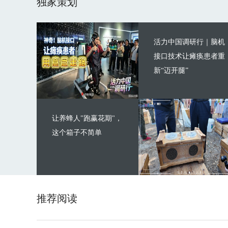
独家策划
活力中国调研行｜脑机
接口技术让瘫痪患者重
新“迈开腿”
让养蜂人"跑赢花期"，
这个箱子不简单
推荐阅读