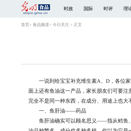
时政
国际
时评
理
首页
>
食品频道
>
今日关注
>
正文
一说到给宝宝补充维生素A、D，各位家
面上还有鱼油这一产品，家长朋友们可要注意
完全不是同一种东西，在成分、用途上也大
一、鱼肝油——药品
鱼肝油确实可以顾名思义——指从鳕鱼、
油品种繁多、成分也多种多样，你以为它是