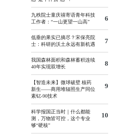
九秩院士童庆禧寄语青年科技
6
工作者：“一山更望一山高”
低垂的果实已摘尽？宋保亮院
7
士：科研的沃土永远有新机遇
我国森林面积和森林蓄积连续
8
40年实现双增长
【智造未来】微球破壁 核药
9
新生——商用堆辐照生产同位
素钇-90技术
科学报国正当时｜什么都能
10
测，万物皆可控，这个专业
够“硬核”