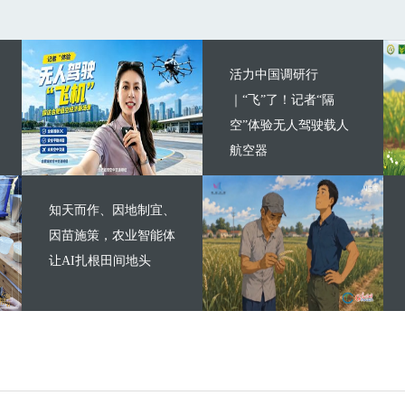
活力中国调研行
｜“飞”了！记者“隔
空”体验无人驾驶载人
航空器
知天而作、因地制宜、
因苗施策，农业智能体
让AI扎根田间地头