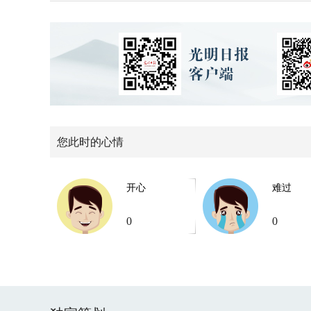
您此时的心情
开心
难过
0
0