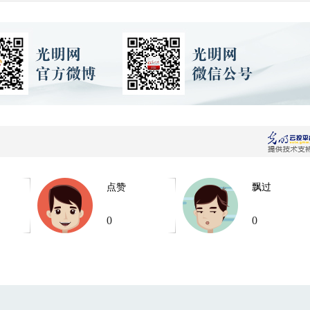
点赞
飘过
0
0