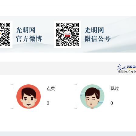
点赞
飘过
0
0