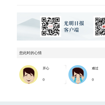
您此时的心情
开心
难过
0
0