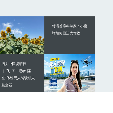
对话首席科学家：小蜜
蜂如何促进大增收
活力中国调研行
｜“飞”了！记者“隔
空”体验无人驾驶载人
航空器