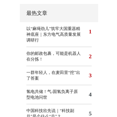
最热文章
以“麻绳劲儿”筑牢大国重器精
1
神底座｜东方电气高质量发展
调研行
你的邮政包裹，可能是机器人
2
在分拣！
一群年轻人，在麦田里“挖”出
3
了答案
氢电共储！气-固氢负离子原
4
型电池问世
中国科技欣先说｜“科技副
5
总”是个什么“总”？