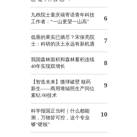
九秩院士童庆禧寄语青年科技
6
工作者：“一山更望一山高”
低垂的果实已摘尽？宋保亮院
7
士：科研的沃土永远有新机遇
我国森林面积和森林蓄积连续
8
40年实现双增长
【智造未来】微球破壁 核药
9
新生——商用堆辐照生产同位
素钇-90技术
科学报国正当时｜什么都能
10
测，万物皆可控，这个专业
够“硬核”