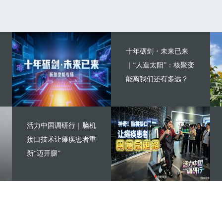
十年砺剑・未来已来
｜“人造太阳”：核聚变
能离我们还有多远？
活力中国调研行｜脑机
接口技术让瘫痪患者重
新“迈开腿”