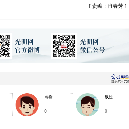
[
责编：肖春芳
]
点赞
飘过
0
0