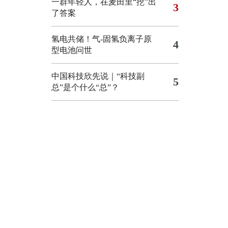
一群年轻人，在麦田里“挖”出
3
了答案
氢电共储！气-固氢负离子原
4
型电池问世
中国科技欣先说｜“科技副
5
总”是个什么“总”？