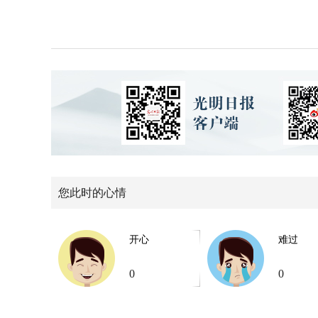
您此时的心情
开心
难过
0
0