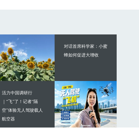
对话首席科学家：小蜜
蜂如何促进大增收
活力中国调研行
｜“飞”了！记者“隔
空”体验无人驾驶载人
航空器