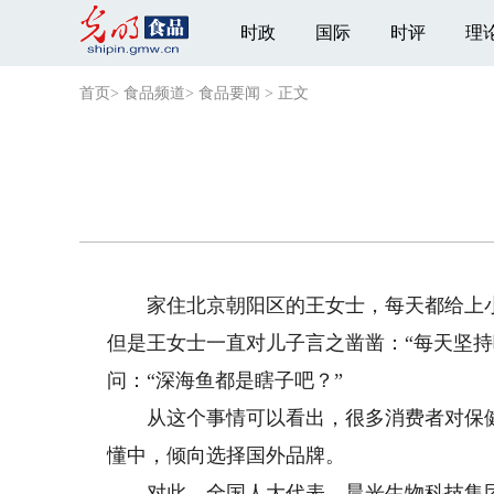
时政
国际
时评
理
首页
>
食品频道
>
食品要闻
>
正文
家住北京朝阳区的王女士，每天都给上小
但是王女士一直对儿子言之凿凿：“每天坚持
问：“深海鱼都是瞎子吧？”
从这个事情可以看出，很多消费者对保健
懂中，倾向选择国外品牌。
对此，全国人大代表、晨光生物科技集团