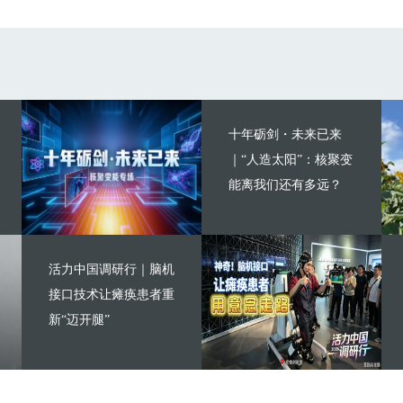
十年砺剑・未来已来
｜“人造太阳”：核聚变
能离我们还有多远？
活力中国调研行｜脑机
接口技术让瘫痪患者重
新“迈开腿”