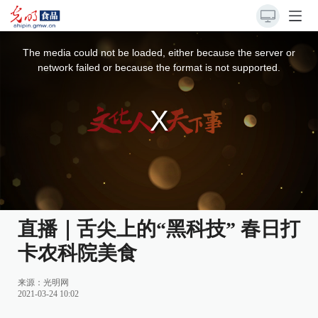
This
is
a
The media could not be loaded, either because the server or
modal
window.
network failed or because the format is not supported.
直播｜舌尖上的“黑科技” 春日打
卡农科院美食
来源：
光明网
2021-03-24 10:02