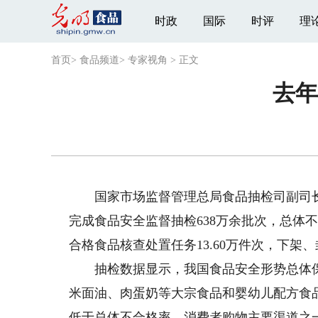
时政
国际
时评
理
首页
>
食品频道
>
专家视角
>
正文
去年
国家市场监督管理总局食品抽检司副司长梁
完成食品安全监督抽检638万余批次，总体不合
合格食品核查处置任务13.60万件次，下架、
抽检数据显示，我国食品安全形势总体保
米面油、肉蛋奶等大宗食品和婴幼儿配方食
低于总体不合格率。消费者购物主要渠道之一