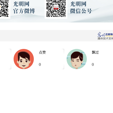
点赞
飘过
0
0