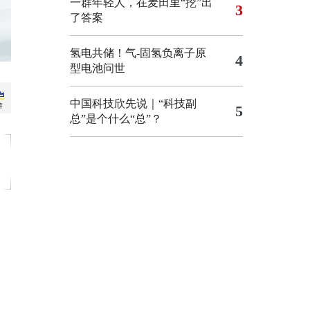
一群年轻人，在麦田里“挖”出
3
了答案
氢电共储！气-固氢负离子原
4
型电池问世
中国科技欣先说｜“科技副
5
总”是个什么“总”？