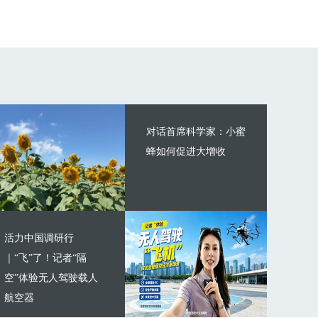
对话首席科学家：小蜜
蜂如何促进大增收
活力中国调研行
｜“飞”了！记者“隔
空”体验无人驾驶载人
航空器