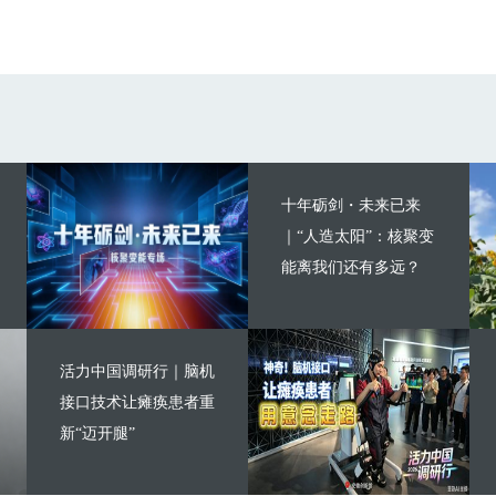
十年砺剑・未来已来
｜“人造太阳”：核聚变
能离我们还有多远？
活力中国调研行｜脑机
接口技术让瘫痪患者重
新“迈开腿”