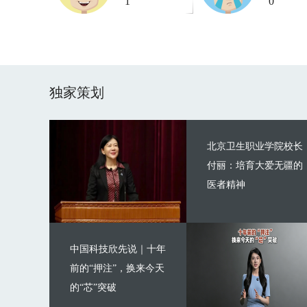
1
0
独家策划
北京卫生职业学院校长
付丽：培育大爱无疆的
医者精神
中国科技欣先说｜十年
前的“押注”，换来今天
的“芯”突破