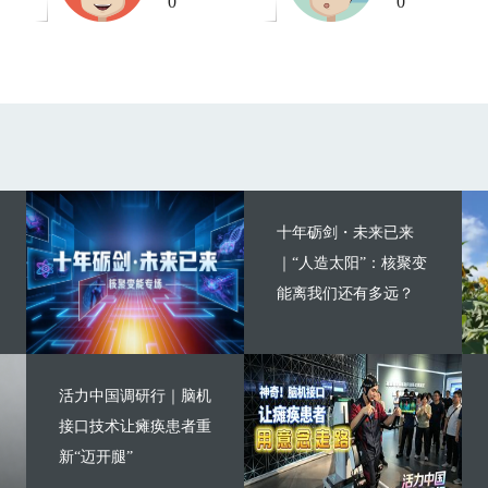
0
0
十年砺剑・未来已来
｜“人造太阳”：核聚变
能离我们还有多远？
活力中国调研行｜脑机
接口技术让瘫痪患者重
新“迈开腿”