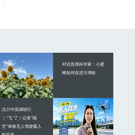
对话首席科学家：小蜜
蜂如何促进大增收
活力中国调研行
｜“飞”了！记者“隔
空”体验无人驾驶载人
航空器