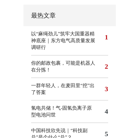
最热文章
以“麻绳劲儿”筑牢大国重器精
1
神底座｜东方电气高质量发展
调研行
你的邮政包裹，可能是机器人
2
在分拣！
一群年轻人，在麦田里“挖”出
3
了答案
氢电共储！气-固氢负离子原
4
型电池问世
中国科技欣先说｜“科技副
5
总”是个什么“总”？