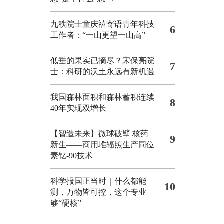
九秩院士童庆禧寄语青年科技
6
工作者：“一山更望一山高”
低垂的果实已摘尽？宋保亮院
7
士：科研的沃土永远有新机遇
我国森林面积和森林蓄积连续
8
40年实现双增长
【智造未来】微球破壁 核药
9
新生——商用堆辐照生产同位
素钇-90技术
科学报国正当时｜什么都能
10
测，万物皆可控，这个专业
够“硬核”