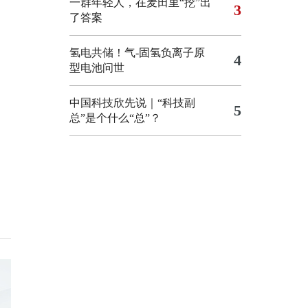
一群年轻人，在麦田里“挖”出
3
了答案
氢电共储！气-固氢负离子原
4
型电池问世
中国科技欣先说｜“科技副
5
总”是个什么“总”？