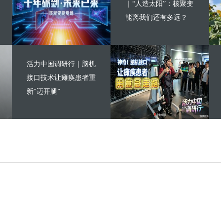
｜“人造太阳”：核聚变
能离我们还有多远？
活力中国调研行｜脑机
接口技术让瘫痪患者重
新“迈开腿”