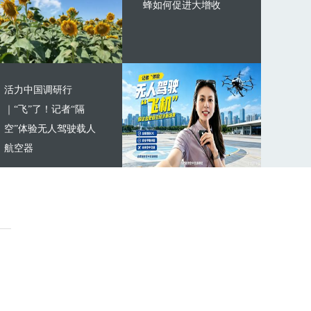
蜂如何促进大增收
活力中国调研行
｜“飞”了！记者“隔
空”体验无人驾驶载人
航空器