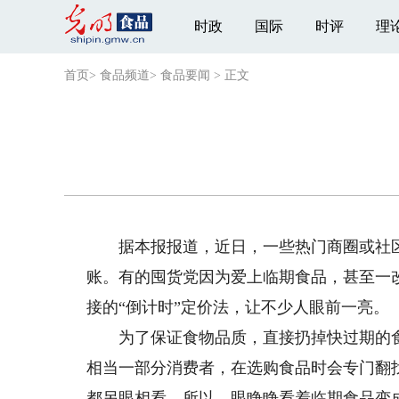
时政
国际
时评
理
首页
>
食品频道
>
食品要闻
>
正文
据本报报道，近日，一些热门商圈或社区
账。有的囤货党因为爱上临期食品，甚至一
接的“倒计时”定价法，让不少人眼前一亮。
为了保证食物品质，直接扔掉快过期的食
相当一部分消费者，在选购食品时会专门翻
都另眼相看，所以，眼睁睁看着临期食品变