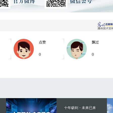
点赞
飘过
0
0
十年砺剑・未来已来