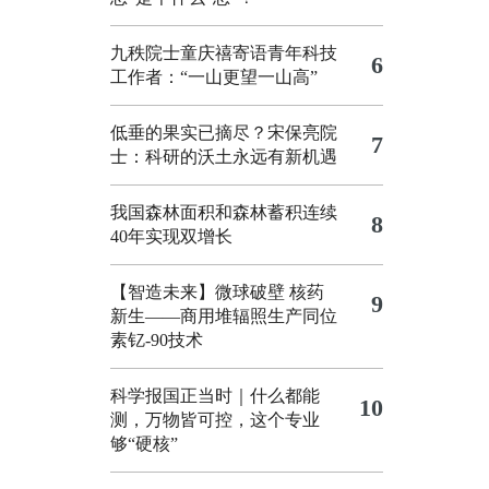
九秩院士童庆禧寄语青年科技
6
工作者：“一山更望一山高”
低垂的果实已摘尽？宋保亮院
7
士：科研的沃土永远有新机遇
我国森林面积和森林蓄积连续
8
40年实现双增长
【智造未来】微球破壁 核药
9
新生——商用堆辐照生产同位
素钇-90技术
科学报国正当时｜什么都能
10
测，万物皆可控，这个专业
够“硬核”