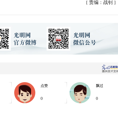
[
责编：战钊
]
点赞
飘过
0
0