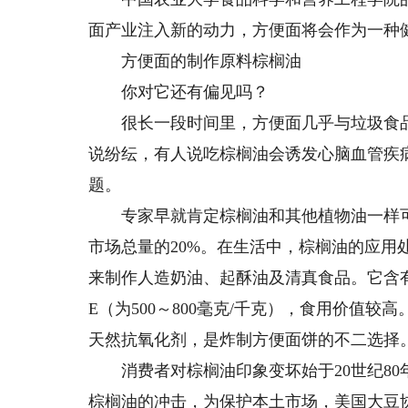
面产业注入新的动力，方便面将会作为一种
方便面的制作原料棕榈油
你对它还有偏见吗？
很长一段时间里，方便面几乎与垃圾食品
说纷纭，有人说吃棕榈油会诱发心脑血管疾
题。
专家早就肯定棕榈油和其他植物油一样可靠
市场总量的20%。在生活中，棕榈油的应用
来制作人造奶油、起酥油及清真食品。它含有丰
E（为500～800毫克/千克），食用价值
天然抗氧化剂，是炸制方便面饼的不二选择
消费者对棕榈油印象变坏始于20世纪80
棕榈油的冲击，为保护本土市场，美国大豆