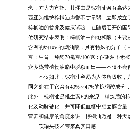
念，并大力宣扬。其理由是棕榈油含有高达5
西亚为维护棕榈油声誉不甘示弱，立即成立了
棕榈油的营养及健康试验。在随后召开的国
位研究结果表明：棕榈油中的饱和酸（主要
含有的约10%的烟油酸，具有特殊的分子（甘
克；生育三烯酚70毫克/100克；β-胡萝卜
众多热带植物油脂中脱颖而出——不仅不会
不仅如此，棕榈油容易为人体所吸收，是
同之处在于它含有40%～47%的棕榈酸成
此外，棕榈油是维生素E的来源，精炼后的棕榈
化及动脉硬化，并可降低血糖中胆固醇含量
营养和健康的角度来讲，棕榈油乃是一种天
软罐头技术带来真实口感