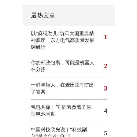
最热文章
以“麻绳劲儿”筑牢大国重器精
1
神底座｜东方电气高质量发展
调研行
你的邮政包裹，可能是机器人
2
在分拣！
一群年轻人，在麦田里“挖”出
3
了答案
氢电共储！气-固氢负离子原
4
型电池问世
中国科技欣先说｜“科技副
5
总”是个什么“总”？