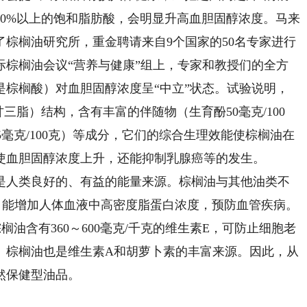
0%以上的饱和脂肪酸，会明显升高血胆固醇浓度。马来
棕榈油研究所，重金聘请来自9个国家的50名专家进行
际棕榈油会议“营养与健康”组上，专家和教授们的全方
是棕榈酸）对血胆固醇浓度呈“中立”状态。试验说明，
三脂）结构，含有丰富的伴随物（生育酚50毫克/100
素45毫克/100克）等成分，它们的综合生理效能使棕榈油在
使血胆固醇浓度上升，还能抑制乳腺癌等的发生。
人类良好的、有益的能量来源。棕榈油与其他油类不
分，能增加人体血液中高密度脂蛋白浓度，预防血管疾病。
油含有360～600毫克/千克的维生素E，可防止细胞老
。棕榈油也是维生素A和胡萝卜素的丰富来源。因此，从
然保健型油品。