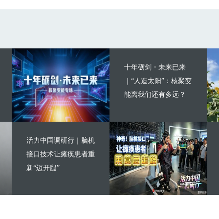
十年砺剑・未来已来
｜“人造太阳”：核聚变
能离我们还有多远？
活力中国调研行｜脑机
接口技术让瘫痪患者重
新“迈开腿”