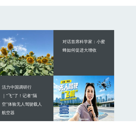
对话首席科学家：小蜜
蜂如何促进大增收
活力中国调研行
｜“飞”了！记者“隔
空”体验无人驾驶载人
航空器