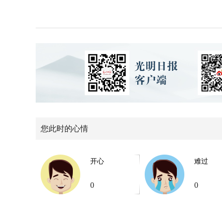
您此时的心情
开心
难过
0
0