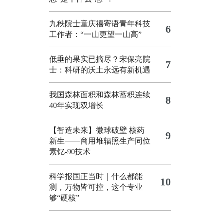
九秩院士童庆禧寄语青年科技
6
工作者：“一山更望一山高”
低垂的果实已摘尽？宋保亮院
7
士：科研的沃土永远有新机遇
我国森林面积和森林蓄积连续
8
40年实现双增长
【智造未来】微球破壁 核药
9
新生——商用堆辐照生产同位
素钇-90技术
科学报国正当时｜什么都能
10
测，万物皆可控，这个专业
够“硬核”