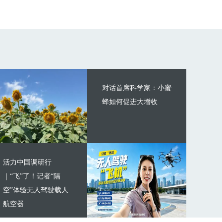
对话首席科学家：小蜜
蜂如何促进大增收
活力中国调研行
｜“飞”了！记者“隔
空”体验无人驾驶载人
航空器