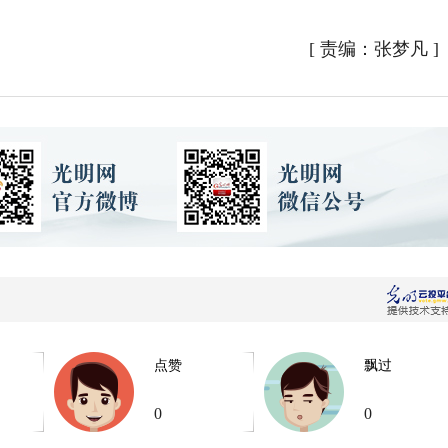
[
责编：张梦凡
]
点赞
飘过
0
0