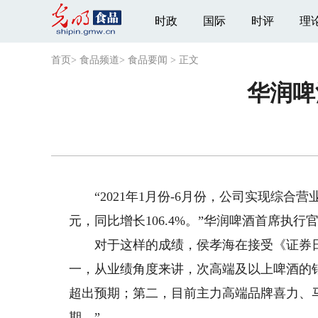
时政
国际
时评
理
首页
>
食品频道
>
食品要闻
>
正文
华润啤
“2021年1月份-6月份，公司实现综合营业额
元，同比增长106.4%。”华润啤酒首席执
对于这样的成绩，侯孝海在接受《证券日
一，从业绩角度来讲，次高端及以上啤酒的销
超出预期；第二，目前主力高端品牌喜力、马
期。”