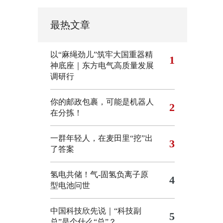
最热文章
以“麻绳劲儿”筑牢大国重器精
1
神底座｜东方电气高质量发展
调研行
你的邮政包裹，可能是机器人
2
在分拣！
一群年轻人，在麦田里“挖”出
3
了答案
氢电共储！气-固氢负离子原
4
型电池问世
中国科技欣先说｜“科技副
5
总”是个什么“总”？