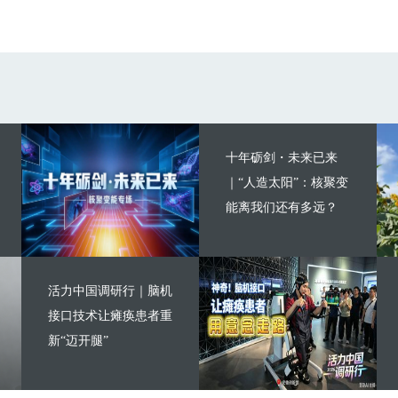
十年砺剑・未来已来
｜“人造太阳”：核聚变
能离我们还有多远？
活力中国调研行｜脑机
接口技术让瘫痪患者重
新“迈开腿”