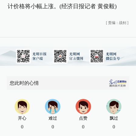
计价格将小幅上涨。(经济日报记者 黄俊毅)
[
责编：战钊
]
您此时的心情
开心
难过
点赞
飘过
0
0
0
0