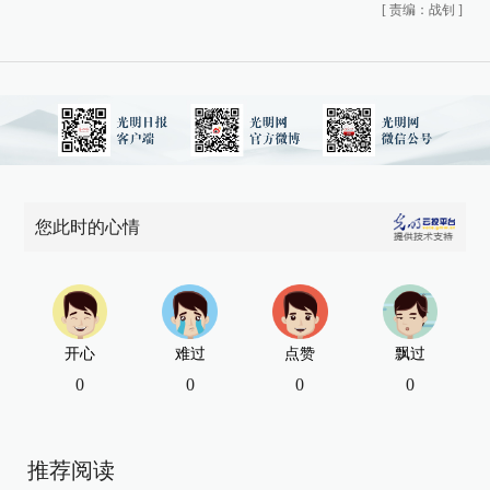
[
责编：战钊
]
您此时的心情
开心
难过
点赞
飘过
0
0
0
0
推荐阅读