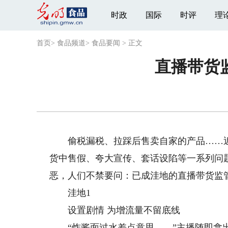
时政
国际
时评
理
首页
>
食品频道
>
食品要闻
>
正文
直播带货
偷税漏税、拉踩后售卖自家的产品……近日
货中售假、夸大宣传、套话设陷等一系列问题
恶，人们不禁要问：已成洼地的直播带货监
洼地1
设置剧情 为增流量不留底线
“炸酱面过水差点意思……”主播随即拿出