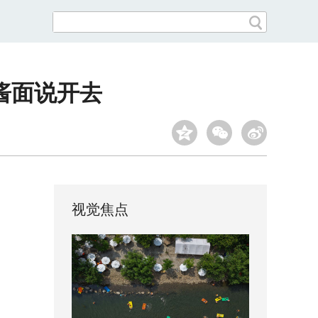
酱面说开去
视觉焦点