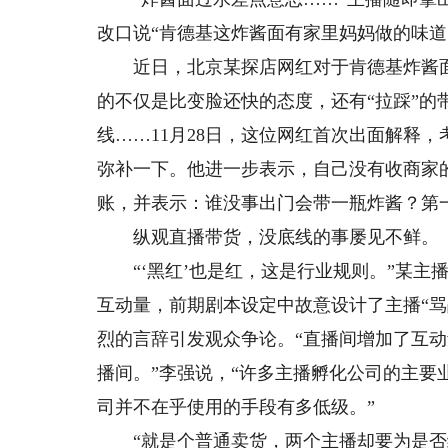
改口说“肯德基这炸酱面有家里妈妈做的味道
近日，北京某探店网红对于肯德基炸酱面
的不仅是比变脸还快的态度，还有“拉踩”的
线……11月28日，这位网红首次出面解释
弥补一下。他进一步表示，自己没有收商家
账，并表示：谁没事出门会带一瓶炸酱？第
纵观直播带货，没底线的事屡见不鲜。
“‘黑红’也是红，这是行业规则。”某主
互动量，前期剧本设定中故意设计了主播“
烈的言辞引发观众争论。“直播间增加了互
播间。”李强说，“许多主播孵化公司的主
司并不在乎使用的手段有多低级。”
“就是个普通卖货，两个主播却要为是否给