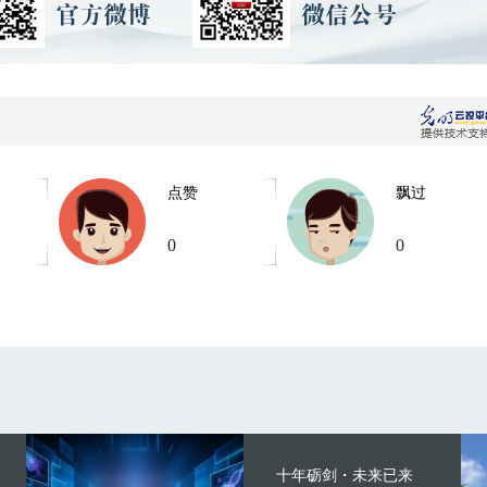
点赞
飘过
0
0
十年砺剑・未来已来