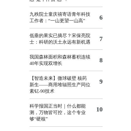
九秩院士童庆禧寄语青年科技
6
工作者：“一山更望一山高”
低垂的果实已摘尽？宋保亮院
7
士：科研的沃土永远有新机遇
我国森林面积和森林蓄积连续
8
40年实现双增长
【智造未来】微球破壁 核药
9
新生——商用堆辐照生产同位
素钇-90技术
科学报国正当时｜什么都能
10
测，万物皆可控，这个专业
够“硬核”