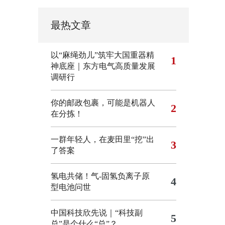
最热文章
以“麻绳劲儿”筑牢大国重器精
1
神底座｜东方电气高质量发展
调研行
你的邮政包裹，可能是机器人
2
在分拣！
一群年轻人，在麦田里“挖”出
3
了答案
氢电共储！气-固氢负离子原
4
型电池问世
中国科技欣先说｜“科技副
5
总”是个什么“总”？