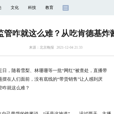
论
文化
科技
教育
监管咋就这么难？从吃肯德基炸
来源：北京晚报
2021-12-04 21:33
，随着雪梨、林珊珊等一批“网红”被查处，直播带
摆在人们面前，没有底线的“带货销售”让人感到厌
管咋就这么难？
自己带货的炸酱说，“还是这地道”……没过两天，主播