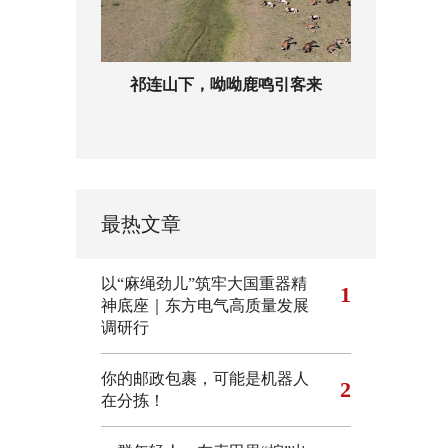
祁连山下，呦呦鹿鸣引客来
最热文章
以“麻绳劲儿”筑牢大国重器精
1
神底座｜东方电气高质量发展
调研行
你的邮政包裹，可能是机器人
2
在分拣！