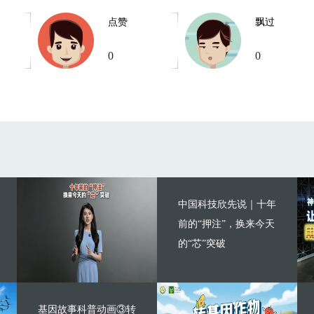
点赞
飘过
0
0
中国科技欣先说｜十年
前的“押注”，换来今天
的“芯”突破
基因故事科普动画③转