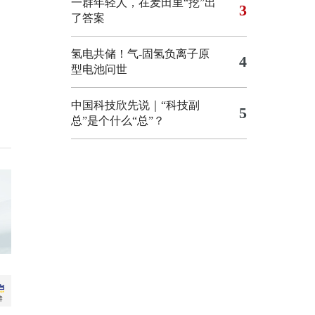
一群年轻人，在麦田里“挖”出
3
了答案
氢电共储！气-固氢负离子原
4
型电池问世
中国科技欣先说｜“科技副
5
总”是个什么“总”？