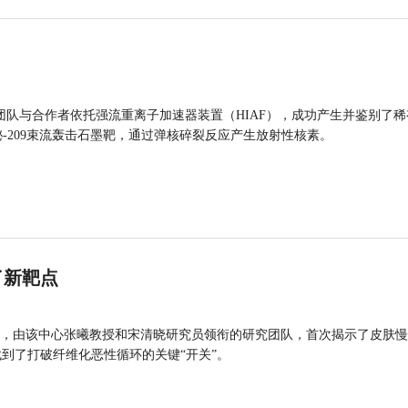
团队与合作者依托强流重离子加速器装置（HIAF），成功产生并鉴别了稀
的铋-209束流轰击石墨靶，通过弹核碎裂反应产生放射性核素。
了新靶点
，由该中心张曦教授和宋清晓研究员领衔的研究团队，首次揭示了皮肤慢
找到了打破纤维化恶性循环的关键“开关”。