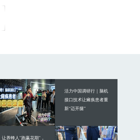
活力中国调研行｜脑机
接口技术让瘫痪患者重
新“迈开腿”
让养蜂人"跑赢花期"，