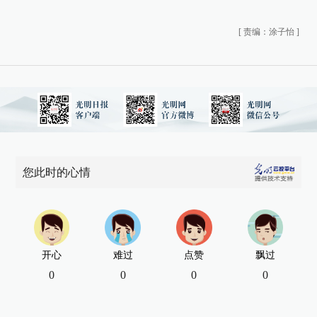
[
责编：涂子怡
]
您此时的心情
开心
难过
点赞
飘过
0
0
0
0