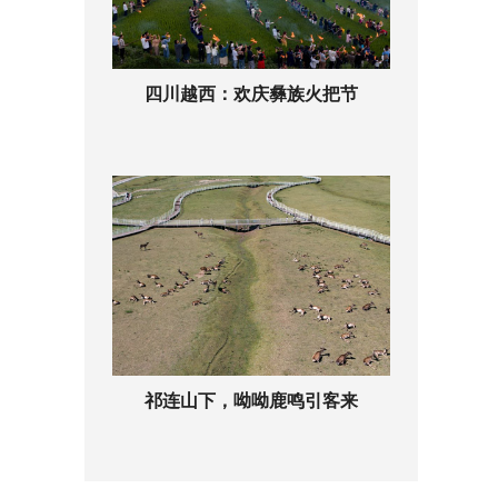
四川越西：欢庆彝族火把节
祁连山下，呦呦鹿鸣引客来