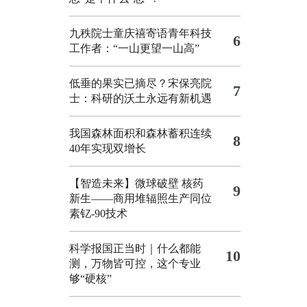
九秩院士童庆禧寄语青年科技
6
工作者：“一山更望一山高”
低垂的果实已摘尽？宋保亮院
7
士：科研的沃土永远有新机遇
我国森林面积和森林蓄积连续
8
40年实现双增长
【智造未来】微球破壁 核药
9
新生——商用堆辐照生产同位
素钇-90技术
科学报国正当时｜什么都能
10
测，万物皆可控，这个专业
够“硬核”