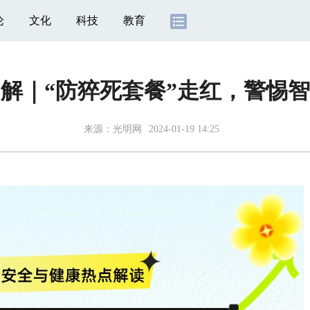
论
文化
科技
教育
解｜“防猝死套餐”走红，警惕
来源：
光明网
2024-01-19 14:25