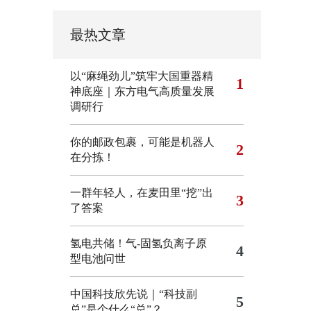
最热文章
以“麻绳劲儿”筑牢大国重器精
1
神底座｜东方电气高质量发展
调研行
你的邮政包裹，可能是机器人
2
在分拣！
一群年轻人，在麦田里“挖”出
3
了答案
氢电共储！气-固氢负离子原
4
型电池问世
中国科技欣先说｜“科技副
5
总”是个什么“总”？