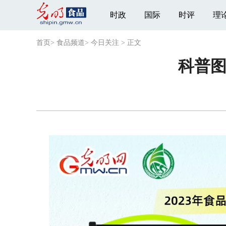
时政
国际
时评
理
首页
>
食品频道
>
今日关注
>
正文
科普图