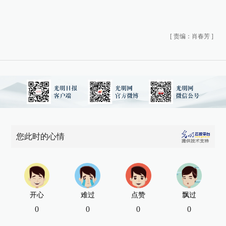
[
责编：肖春芳
]
您此时的心情
开心
难过
点赞
飘过
0
0
0
0