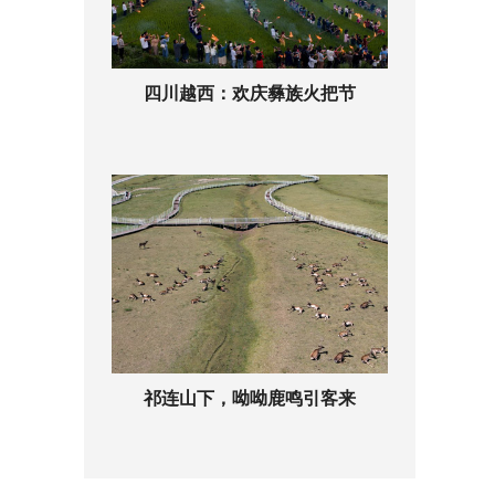
四川越西：欢庆彝族火把节
祁连山下，呦呦鹿鸣引客来