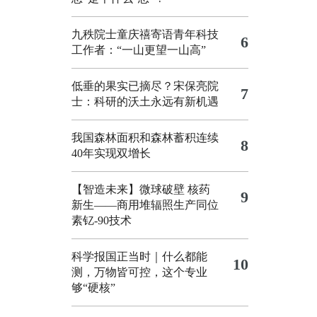
九秩院士童庆禧寄语青年科技
6
工作者：“一山更望一山高”
低垂的果实已摘尽？宋保亮院
7
士：科研的沃土永远有新机遇
我国森林面积和森林蓄积连续
8
40年实现双增长
【智造未来】微球破壁 核药
9
新生——商用堆辐照生产同位
素钇-90技术
科学报国正当时｜什么都能
10
测，万物皆可控，这个专业
够“硬核”