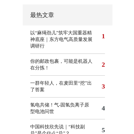
最热文章
以“麻绳劲儿”筑牢大国重器精
1
神底座｜东方电气高质量发展
调研行
你的邮政包裹，可能是机器人
2
在分拣！
一群年轻人，在麦田里“挖”出
3
了答案
氢电共储！气-固氢负离子原
4
型电池问世
中国科技欣先说｜“科技副
5
总”是个什么“总”？