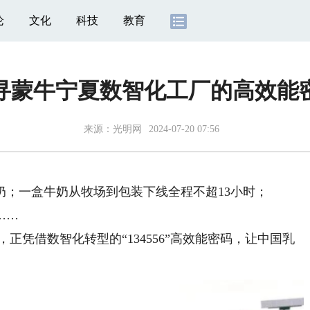
论
文化
科技
教育
寻蒙牛宁夏数智化工厂的高效能
来源：
光明网
2024-07-20 07:56
；一盒牛奶从牧场到包装下线全程不超13小时；
……
凭借数智化转型的“134556”高效能密码，让中国乳