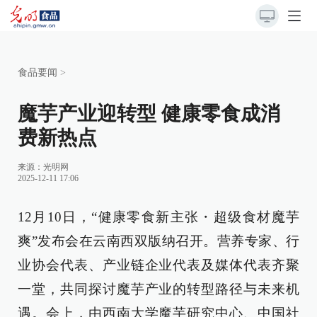
食品要闻
>
魔芋产业迎转型 健康零食成消
费新热点
来源：
光明网
2025-12-11 17:06
12月10日，“健康零食新主张・超级食材魔芋
爽”发布会在云南西双版纳召开。营养专家、行
业协会代表、产业链企业代表及媒体代表齐聚
一堂，共同探讨魔芋产业的转型路径与未来机
遇。会上，由西南大学魔芋研究中心、中国社