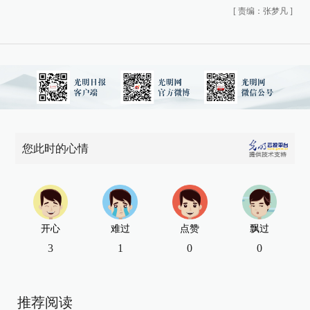
[
责编：张梦凡
]
您此时的心情
开心
难过
点赞
飘过
3
1
0
0
推荐阅读