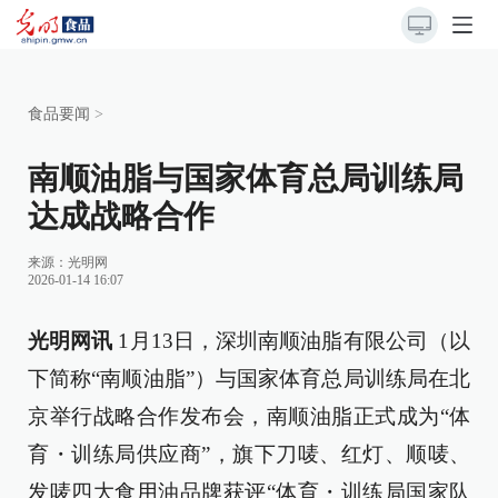
食品要闻
>
南顺油脂与国家体育总局训练局
达成战略合作
来源：
光明网
2026-01-14 16:07
光明网讯
1月13日，深圳南顺油脂有限公司（以
下简称“南顺油脂”）与国家体育总局训练局在北
京举行战略合作发布会，南顺油脂正式成为“体
育・训练局供应商”，旗下刀唛、红灯、顺唛、
发唛四大食用油品牌获评“体育・训练局国家队