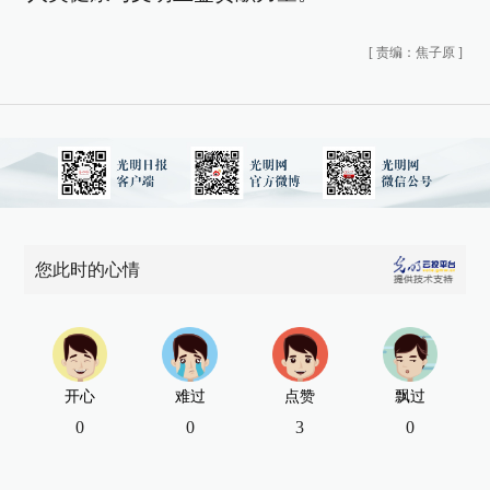
[
责编：焦子原
]
您此时的心情
开心
难过
点赞
飘过
0
0
3
0