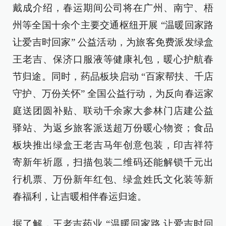
戴成介绍，春运期间公司将在广州、南宁、梧
州等全国十余个主要交通枢纽开展 “温暖回家路
让爱吉时回家” 公益活动，为旅客免费派发绿盒
王老吉、保济口服液等健康礼包，暖心护航春
节归途。同时，药品板块启动 “百家帮扶、千店
守护、万份关怀” 全国公益行动，为反向春运家
庭送团圆补贴、联动千余家大参林门店建公益
驿站、为返乡旅客派送超万份暖心物资；食品
板块推出绿盒王老吉马年创意包装，印吉祥符
寄新年祈愿，扫描包装二维码还能解锁千元出
行机票、万份新年红包、绿盒姓氏文化装等新
春福利，让吉暖相伴春运归途。
据了解，王老吉药业 “温暖回家路 让爱吉时回