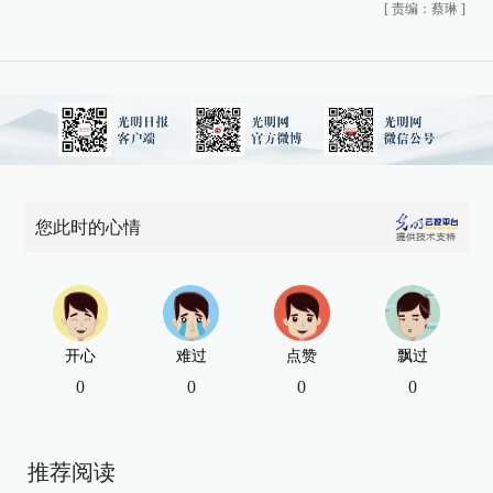
[
责编：蔡琳
]
您此时的心情
开心
难过
点赞
飘过
0
0
0
0
推荐阅读