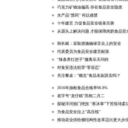
巧克力矿物油偏高 存在食品安全隐患
水产品“禁药” 何以难禁
十年建言 力促食品安全链条完善
从源头上解决问题 才能保障肉奶食品安
韩长赋：采取措施确保舌尖上的安全
代表委员为食品安全建言献策
“辣条界扛把子”撤离乐天玛特
对食安违法犯罪“零容忍”
关注餐桌：“概念”食品名副其实吗？
直播|奶香飘万家 健康你我他——
科普活动
2016年抽检食品合格率96.8%
老字号“龙仔糕”亮相二月二
探秘洋河独门绝技 “寒冰掌”下苦练绵柔
为食品安全拉上“高压线”
推动农业供给侧结构性改革迈出更大步