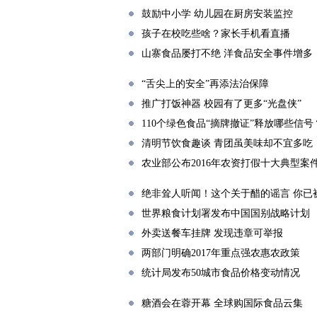
鼓励中小学 幼儿园在厨房安装监控
孩子在校吃些啥？家长手机看直播
山寨食品屡打不绝 洋食品安全事件增多
“舌尖上的安全”再添法治保障
推广打饭神器 校园有了更多“光盘侠”
110个绿色食品“摘牌撤证”释放哪些信号
清明节饮食趣谈 青团虽美味却不宜多吃
农业部公布2016年农资打假十大典型案
绝非耸人听闻！这个关于醋的谣言 你已
世界粮食计划署发布中国国别战略计划
外卖送餐车挂牌 发现违章可举报
两部门明确2017年重点强农惠农政策
统计局发布50城市食品价格变动情况
糖酒会在蓉开幕 全球购国际食品云集