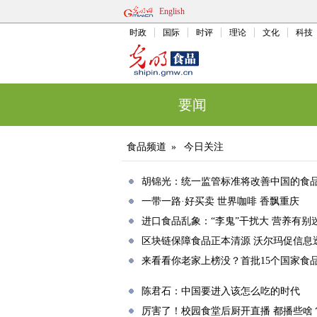
English
时政
国际
时评
理论
文化
科技
要闻
食品频道
»
今日关注
胡锦光：统一监管标准将改善中国的食
一带一路·好买卖 世界咖啡 香飘重庆
进口食品乱象：“李鬼”干扰大 营养有别
区块链保障食品正本清源 沃尔玛促信息
来看看你老家上榜没？首批15个国家食
陈君石：中国要进入该怎么吃的时代
厉害了！校园食堂后厨开直播 都播些啥