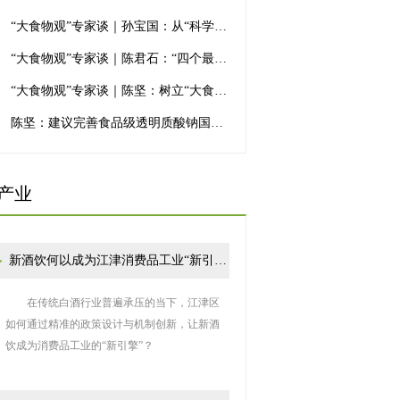
“大食物观”专家谈｜孙宝国：从“科学三减”到“科学加减”，“双轮驱动”践行食品产业健康转型
“大食物观”专家谈｜陈君石：“四个最严”方针 让中国食品安全更上一层楼
“大食物观”专家谈｜陈坚：树立“大食物观”，向植物动物微生物要蛋白
陈坚：建议完善食品级透明质酸钠国家标准（视频）
产业
新酒饮何以成为江津消费品工业“新引擎”？
在传统白酒行业普遍承压的当下，江津区
如何通过精准的政策设计与机制创新，让新酒
饮成为消费品工业的“新引擎”？