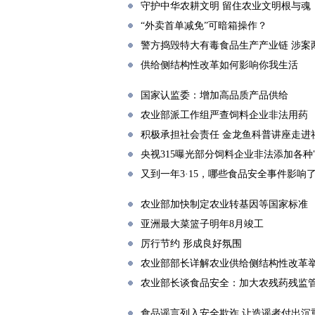
守护中华农耕文明 留住农业文明根与魂
“外卖首单减免”可暗箱操作？
警方捣毁特大有毒食品生产产业链 涉案
供给侧结构性改革如何影响你我生活
国家认监委：增加高品质产品供给
农业部派工作组严查饲料企业非法用药
积极承担社会责任 金龙鱼科普讲座走进
央视315曝光部分饲料企业非法添加各种"
又到一年3·15，哪些食品安全事件影响
农业部加快制定农业转基因等国家标准
亚洲最大菜篮子明年8月竣工
厉行节约 形成良好氛围
农业部部长详解农业供给侧结构性改革
农业部长谈食品安全：加大农残药残监
食品谣言列入安全欺诈 让造谣者付出沉